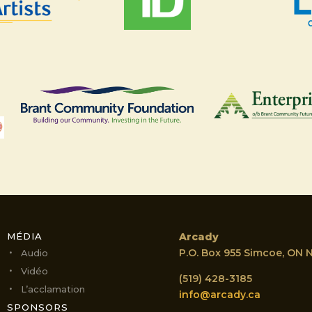
MÉDIA
Arcady
P.O. Box 955 Simcoe, ON 
Audio
Vidéo
(519) 428-3185
L’acclamation
info@arcady.ca
SPONSORS