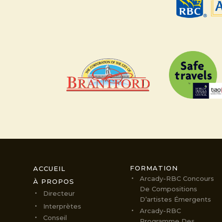
FORMATION
ACCUEIL
Arcady-RBC Concours
À PROPOS
De Compositions
Directeur
D’artistes Émergents
Interprètes
Arcady-RBC
Conseil
Programme Des